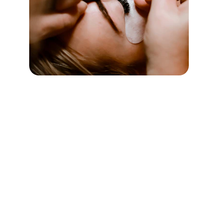
Indirizzo
Viale Isacco Newton 40A
00151 Roma
Contatti
+39 06 69262323
info@browandco.it